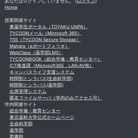
あなたはログインしていません。 (
ログイン
)
Home
授業関連サイト
東薬学生ポータル（TOYAKU UNPA）
TYCOONメール（Microsoft 365）
TSS（TYCOON Secure Storage）
Mahara（eポートフォリオ）
WebClass（薬学部LMS）
TYCOONBOOK（総合学修・教育センター）
ICT推進課（Microsoft365，LAN,AV他）
キャンパスライフ支援システム
時間割とシラバス(生命科学部)
時間割とシラバス(薬学部)
出席管理システム
匿名ファイルサーバ（学内のみアクセス可）
学内関連サイト
総合学修・教育センター
東京薬科大学公式ホームページ
生命科学部
薬学部
図書館