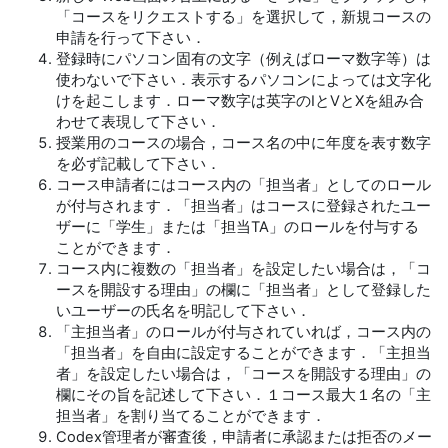
「コースをリクエストする」を選択して，新規コースの
申請を行って下さい．
登録時にパソコン固有の文字（例えばローマ数字等）は
使わないで下さい．表示するパソコンによっては文字化
けを起こします．ローマ数字は英字のIとVとXを組み合
わせて表現して下さい．
授業用のコースの場合，コース名の中に年度を表す数字
を必ず記載して下さい．
コース申請者にはコース内の「担当者」としてのロール
が付与されます．「担当者」はコースに登録されたユー
ザーに「学生」または「担当TA」のロールを付与する
ことができます．
コース内に複数の「担当者」を設定したい場合は，「コ
ースを開設する理由」の欄に「担当者」として登録した
いユーザーの氏名を明記して下さい．
「主担当者」のロールが付与されていれば，コース内の
「担当者」を自由に設定することができます．「主担当
者」を設定したい場合は，「コースを開設する理由」の
欄にその旨を記述して下さい．１コース最大１名の「主
担当者」を割り当てることができます．
Codex管理者が審査後，申請者に承認または拒否のメー