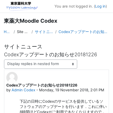
Skip to main content
You are not logged in. (
Log in
)
東薬大Moodle Codex
Home
Site pages
サイトニュース
Codexアップデートのお知らせ20181226
サイトニュース
Codexアップデートのお知らせ20181226
Display mode
Codexアップデートのお知らせ20181226
Number of replies: 0
by
Admin Codex
-
Monday, 19 November 2018, 2:01 PM
下記の日時にCodexのサービスを提供しているソ
フトウェアのアップデートを行います．これに伴い
8時間ほどCodexがご利用できなくなりますので，